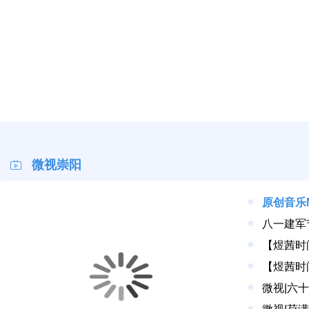
早安·大美崇阳