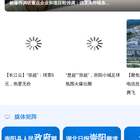
杨修伟调研重点企业和项目时强调：强龙头补链条...
【长江云】“崇超”：球票5
“楚超”“崇超”，崇阳小城足球
【聚焦
元，热爱无价
氛围火爆出圈
电信息
腾飞
媒体矩阵
政府
崇阳
崇阳县人民
网
湖北日报
频道