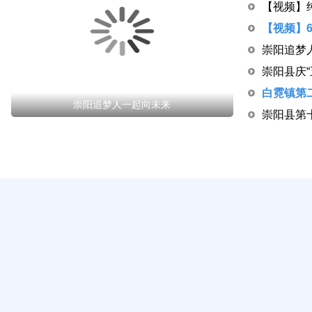
杨修伟走访慰问县级退休老干部
学习榜样
劳模风采
道德模范
全国五一劳动奖章获得者程艳：扎
德耀荆楚！崇阳1人荣登2025