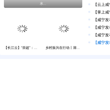
水...
【长江云】“崇超”：球票5元，热爱无价
乡村振兴在行动丨湖北崇阳：以多元路径解锁乡村...
微视崇阳
原创音乐