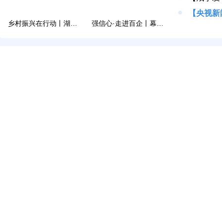
乡村振兴在行动丨湖北崇阳：以多元路径解锁乡村...
强信心·走进百企丨幕阜山区一企业产值连续4年...