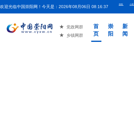
欢迎光临中国崇阳网！今天是：
2026年08月06日 08:16:38
湖北省举
首
崇
新
党政网群
页
阳
闻
乡镇网群