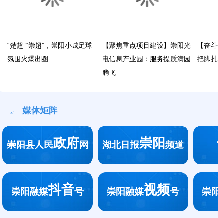
“楚超”“崇超”，崇阳小城足球
【聚焦重点项目建设】崇阳光
【奋斗
氛围火爆出圈
电信息产业园：服务提质满园
把脚扎
腾飞
媒体矩阵
政府
崇阳
崇阳县人民
网
湖北日报
频道
抖音
视频
崇阳融媒
号
崇阳融媒
号
崇