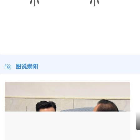
早安·大美崇阳
早安·大美崇阳
早安·大美崇阳
早安·
图说崇阳
杨修伟走访慰问县级退休老干部