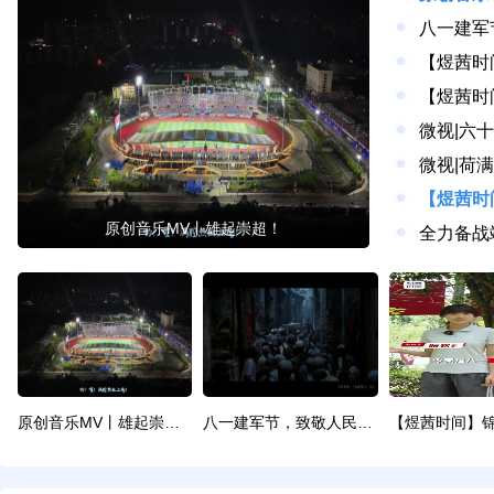
八一建军
【煜茜时
微视|六
微视|荷
原创音乐MV丨雄起崇超！
原创音乐MV丨雄起崇超！
八一建军节，致敬人民子弟兵！