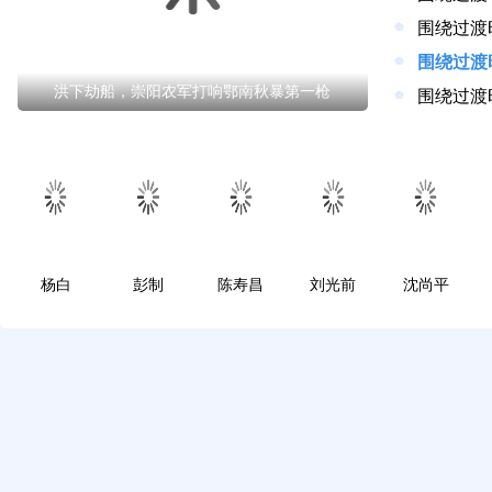
洪下劫船，崇阳农军打响鄂南秋暴第一枪
围绕过渡
杨白
彭制
陈寿昌
刘光前
沈尚平
舌尖美味
我最喜爱的崇阳味道