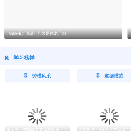
杨修伟走访慰问县级退休老干部
学习榜样
劳模风采
道德模范
全国五一劳动奖章获得者程艳：扎
德耀荆楚！崇阳1人荣登2025