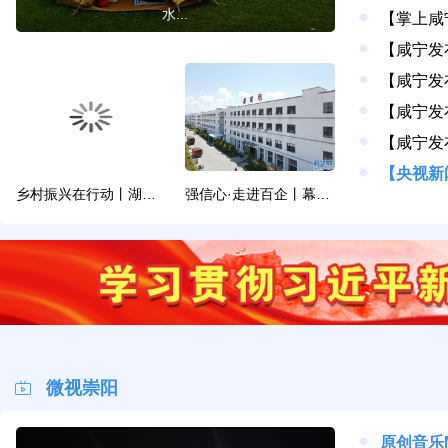
水...
乡村振兴在行动丨湖北崇阳：以多元路径解锁乡村...
强信心·走进百企丨幕阜山区一企业产值连续4年...
微视崇阳
原创音乐