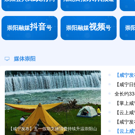
抖音
视频
崇阳融媒
号
崇阳融媒
号
崇
媒体崇阳
【咸宁发布】五一假期文旅消费持续升温崇阳山