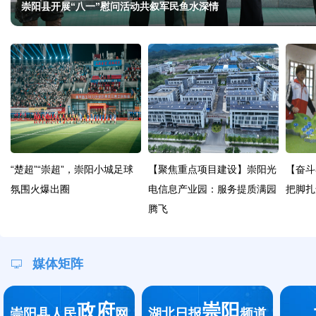
崇阳县开展“八一”慰问活动共叙军民鱼水深情
“楚超”“崇超”，崇阳小城足球
【聚焦重点项目建设】崇阳光
【奋斗
氛围火爆出圈
电信息产业园：服务提质满园
把脚扎
腾飞
媒体矩阵
政府
崇阳
崇阳县人民
网
湖北日报
频道