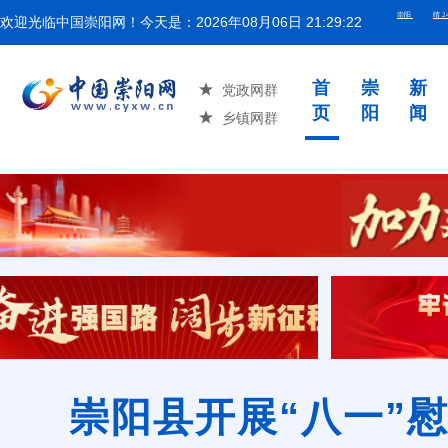
欢迎光临中国崇阳网！今天是：
2026年08月06日 21:29:23
湖北省举
首
崇
新
党政网群
页
阳
闻
乡镇网群
崇阳县开展“八一”