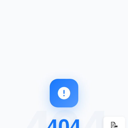
404
📝