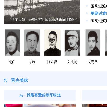
洪下劫船，崇阳农军打响鄂南秋暴第一枪
围绕过渡
杨白
彭制
陈寿昌
刘光前
沈尚平
舌尖美味
我最喜爱的崇阳味道