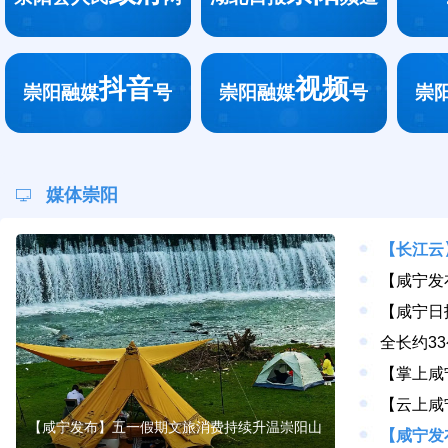
抖音
视频
崇阳融媒
号
崇阳融媒
号
崇
媒体崇阳
【长江云
【咸宁发布】五一假期文旅消费持续升温崇阳山