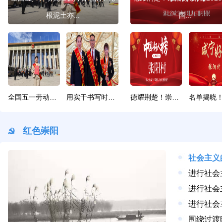
根泥土亦...
国...
全国五一劳动奖章获得者程艳：扎根泥土亦芳香
用实干书写时代担当！咸宁三人荣膺全国劳动模范和先进工作者
德耀荆楚！崇阳1人荣登2025年“中国好人榜”
红色崇阳
进行社会
进行社会
进行社会