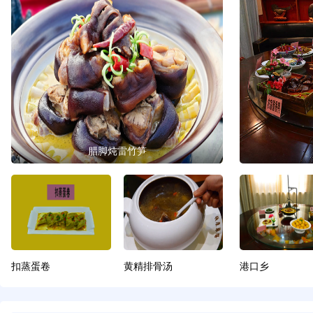
腊脚炖雷竹笋
扣蒸蛋卷
黄精排骨汤
港口乡