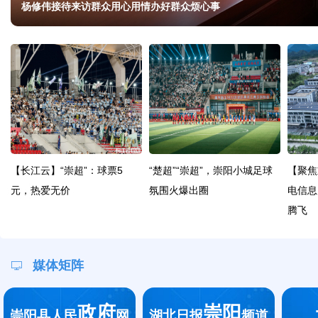
杨修伟接待来访群众用心用情办好群众烦心事
【长江云】“崇超”：球票5
“楚超”“崇超”，崇阳小城足球
【聚焦
元，热爱无价
氛围火爆出圈
电信息
腾飞
媒体矩阵
政府
崇阳
崇阳县人民
网
湖北日报
频道