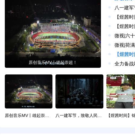
八一建军
【煜茜时
微视|六
微视|荷
原创音乐MV丨雄起崇超！
原创音乐MV丨雄起崇超！
八一建军节，致敬人民子弟兵！