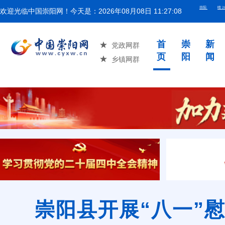
欢迎光临中国崇阳网！今天是：
2026年08月08日 11:27:10
湖北省举
首
崇
新
党政网群
页
阳
闻
乡镇网群
崇阳县开展“八一”