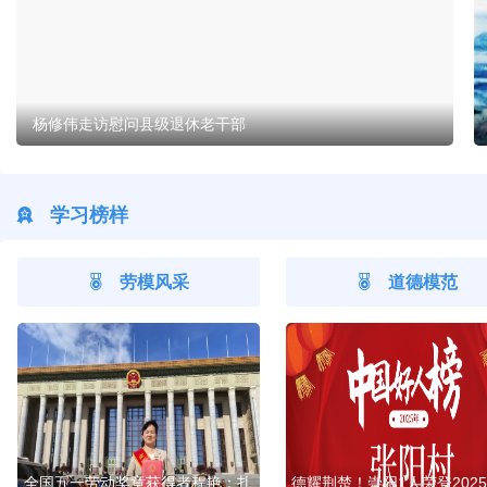
杨修伟走访慰问县级退休老干部
学习榜样
劳模风采
道德模范
全国五一劳动奖章获得者程艳：扎
德耀荆楚！崇阳1人荣登2025