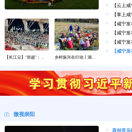
水...
【长江云】“崇超”：球票5元，热爱无价
乡村振兴在行动丨湖北崇阳：以多元路径解锁乡村...
微视崇阳
原创音乐