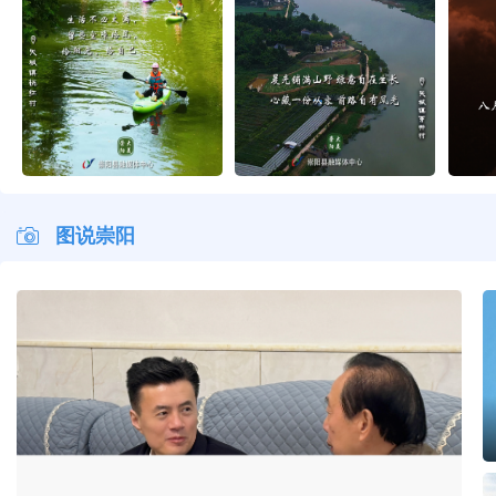
早安·大美崇阳
早安·大美崇阳
早安·大美崇阳
早安·
图说崇阳
杨修伟走访慰问县级退休老干部