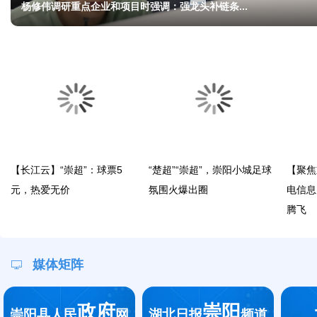
杨修伟调研重点企业和项目时强调：强龙头补链条...
【长江云】“崇超”：球票5
“楚超”“崇超”，崇阳小城足球
【聚焦
元，热爱无价
氛围火爆出圈
电信息
腾飞
媒体矩阵
政府
崇阳
崇阳县人民
网
湖北日报
频道