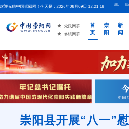
欢迎光临中国崇阳网！今天是：
2026年08月09日 12:21:19
湖北省举
首
崇
新
党政网群
页
阳
闻
乡镇网群
崇阳县开展“八一”