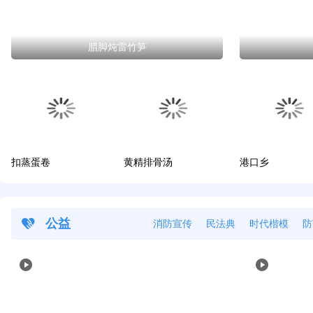
腊脚炖雷竹笋
扣蒸蛋卷
黄精排骨汤
港口乡
公益
消防宣传
民法典
时代楷模
防