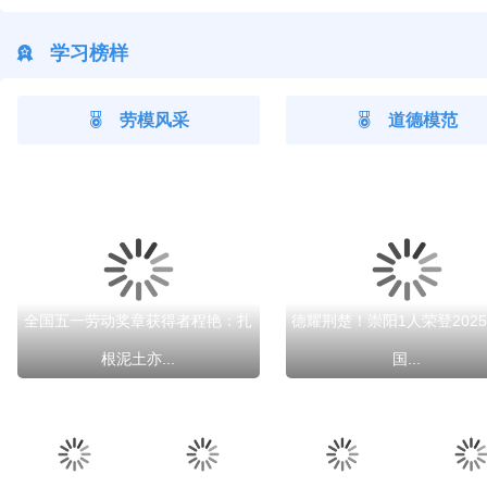
学习榜样
劳模风采
道德模范
全国五一劳动奖章获得者程艳：扎
德耀荆楚！崇阳1人荣登2025
根泥土亦...
国...