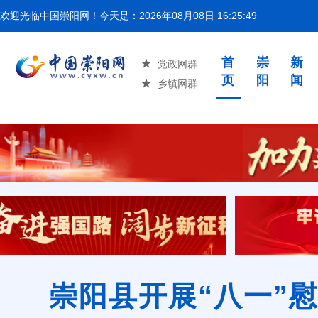
欢迎光临中国崇阳网！今天是：
2026年08月08日 16:25:51
湖北省举
首
崇
新
党政网群
页
阳
闻
乡镇网群
崇阳县开展“八一”