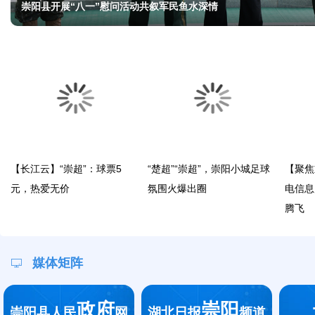
杨修伟同志任崇阳县人武部党委第一书记
【长江云】“崇超”：球票5
“楚超”“崇超”，崇阳小城足球
【聚焦
元，热爱无价
氛围火爆出圈
电信息
腾飞
媒体矩阵
政府
崇阳
崇阳县人民
网
湖北日报
频道