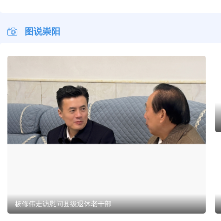
早安·大美崇阳
早安·大美崇阳
早安·
图说崇阳
杨修伟走访慰问县级退休老干部
杨修伟走访慰问县级退休老干部