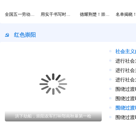
全国五一劳动奖章获得者程艳：扎根泥土亦芳香
用实干书写时代担当！咸宁三人荣膺全国劳动模范和先进工作者
德耀荆楚！崇阳1人荣登2025年“中国好人榜”
红色崇阳
进行社会
进行社会
进行社会
洪下劫船，崇阳农军打响鄂南秋暴第一枪
围绕过渡