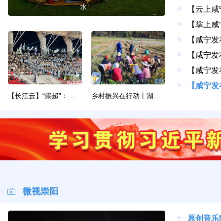
水...
【长江云】“崇超”：球票5元，热爱无价
乡村振兴在行动丨湖北崇阳：以多元路径解锁乡村...
微视崇阳
原创音乐