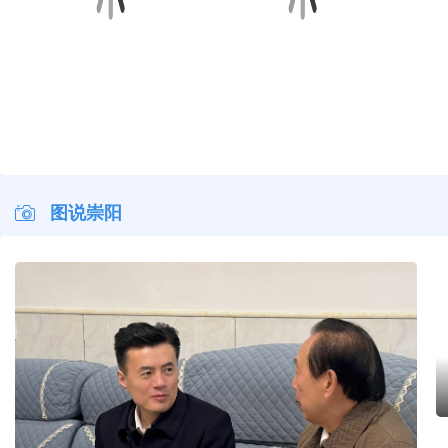
早安·大美崇阳
早安·大美崇阳
早安·大美崇阳
早安·
图说崇阳
杨修伟走访慰问县级退休老干部