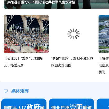
崇阳县开展“八一”慰问活动共叙军民鱼水深情
【长江云】“崇超”：球票5
“楚超”“崇超”，崇阳小城足球
【聚焦
元，热爱无价
氛围火爆出圈
电信息
腾飞
媒体矩阵
政府
崇阳
崇阳县人民
网
湖北日报
频道