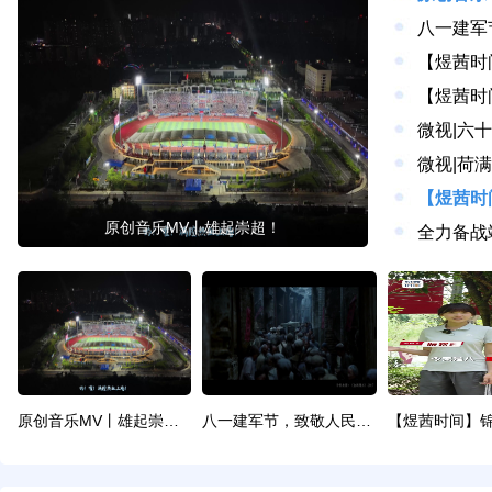
八一建军
【煜茜时
微视|六
微视|荷
原创音乐MV丨雄起崇超！
原创音乐MV丨雄起崇超！
八一建军节，致敬人民子弟兵！