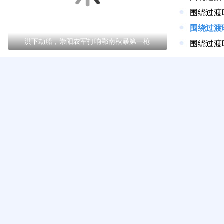
洪下劫船，崇阳农军打响鄂南秋暴第一枪
围绕过渡
杨白
彭制
陈寿昌
刘光前
沈尚平
舌尖美味
我最喜爱的崇阳味道