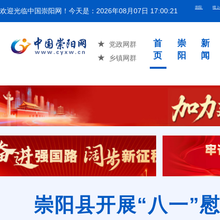
欢迎光临中国崇阳网！今天是：
2026年08月07日 17:00:22
湖北省举
首
崇
新
党政网群
页
阳
闻
乡镇网群
崇阳县开展“八一”