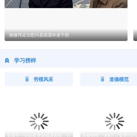
杨修伟走访慰问县级退休老干部
学习榜样
劳模风采
道德模范
全国五一劳动奖章获得者程艳：扎
德耀荆楚！崇阳1人荣登2025