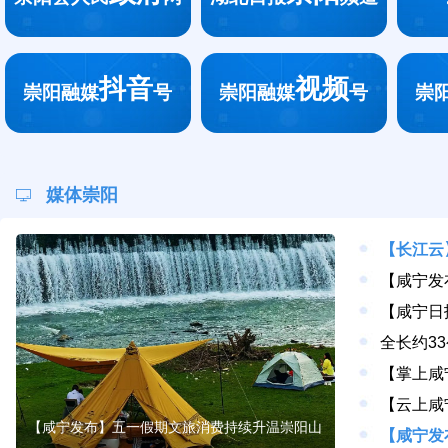
抖音
视频
崇阳融媒
号
崇阳融媒
号
崇
媒体崇阳
【长江云
【咸宁发布】五一假期文旅消费持续升温崇阳山