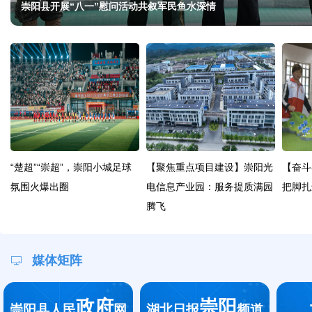
崇阳县开展“八一”慰问活动共叙军民鱼水深情
“楚超”“崇超”，崇阳小城足球
【聚焦重点项目建设】崇阳光
【奋斗
氛围火爆出圈
电信息产业园：服务提质满园
把脚扎
腾飞
媒体矩阵
政府
崇阳
崇阳县人民
网
湖北日报
频道