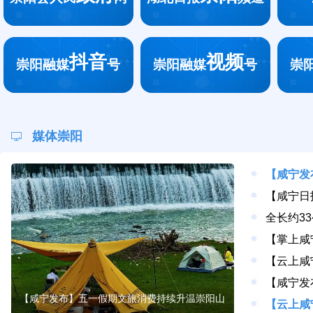
抖音
视频
崇阳融媒
号
崇阳融媒
号
崇
媒体崇阳
【咸宁发布】五一假期文旅消费持续升温崇阳山