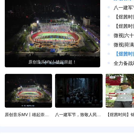
八一建军
【煜茜时
微视|六
微视|荷
原创音乐MV丨雄起崇超！
原创音乐MV丨雄起崇超！
八一建军节，致敬人民子弟兵！