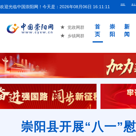
欢迎光临中国崇阳网！今天是：
2026年08月06日 16:11:12
湖北省举
首
崇
新
党政网群
页
阳
闻
乡镇网群
崇阳县开展“八一”