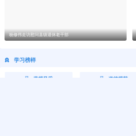
杨修伟走访慰问县级退休老干部
学习榜样
劳模风采
道德模范
全国五一劳动奖章获得者程艳：扎
德耀荆楚！崇阳1人荣登2025